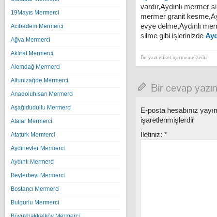
vardır,Aydınlı mermer si
19Mayıs Mermerci
mermer granit kesme,Ayd
evye delme,Aydınlı mer
Acıbadem Mermerci
silme gibi işlerinizde
Ayd
Ağva Mermerci
Akfırat Mermerci
Bu yazı etiket içermemektedir
Alemdağ Mermerci
Altunizağde Mermerci
Bir cevap yazı
Anadoluhisarı Mermerci
Aşağıdudullu Mermerci
E-posta hesabınız yay
işaretlenmişlerdir
Atalar Mermerci
İletiniz:
*
Atatürk Mermerci
Aydınevler Mermerci
Aydınlı Mermerci
Beylerbeyi Mermerci
Bostancı Mermerci
Bulgurlu Mermerci
Büyükbakkalköy Mermerci