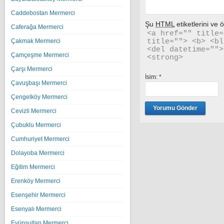
Caddebostan Mermerci
Şu
HTML
etiketlerini ve öz
Caferağa Mermerci
<a href="" title=
title=""> <b> <bl
Çakmak Mermerci
<del datetime="">
Çamçeşme Mermerci
<strong> 
Çarşı Mermerci
İsim:
*
Çavuşbaşı Mermerci
Çengelköy Mermerci
Cevizli Mermerci
Çubuklu Mermerci
Cumhuriyet Mermerci
Dolayoba Mermerci
Eğitim Mermerci
Erenköy Mermerci
Esenşehir Mermerci
Esenyalı Mermerci
Eyüpsultan Mermerci