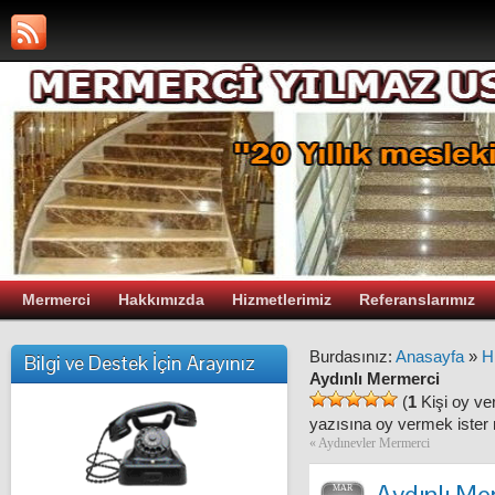
Mermerci
Hakkımızda
Hizmetlerimiz
Referanslarımız
Burdasınız:
Anasayfa
»
H
Bilgi ve Destek İçin Arayınız
Aydınlı Mermerci
(
1
Kişi oy ve
yazısına oy vermek ister 
«
Aydınevler Mermerci
Aydınlı Me
MAR