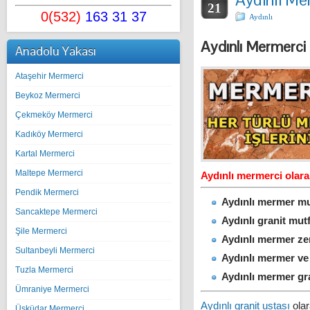
21
0(532)
163 31 37
Aydınlı
Aydınlı Mermerci
Anadolu Yakası
Ataşehir Mermerci
Beykoz Mermerci
Çekmeköy Mermerci
Kadıköy Mermerci
Kartal Mermerci
Maltepe Mermerci
Aydınlı mermerci olarak
Pendik Mermerci
Aydınlı mermer mu
Sancaktepe Mermerci
Aydınlı granit mu
Şile Mermerci
Aydınlı mermer ze
Sultanbeyli Mermerci
Aydınlı mermer v
Tuzla Mermerci
Aydınlı mermer gran
Ümraniye Mermerci
Aydınlı granit ustası
olar
Üsküdar Mermerci