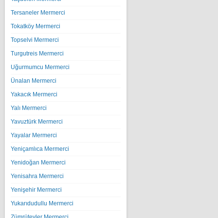
Tersaneler Mermerci
Tokatköy Mermerci
Topselvi Mermerci
Turgutreis Mermerci
Uğurmumcu Mermerci
Ünalan Mermerci
Yakacık Mermerci
Yalı Mermerci
Yavuztürk Mermerci
Yayalar Mermerci
Yeniçamlıca Mermerci
Yenidoğan Mermerci
Yenisahra Mermerci
Yenişehir Mermerci
Yukarıdudullu Mermerci
Zümrütevler Mermerci