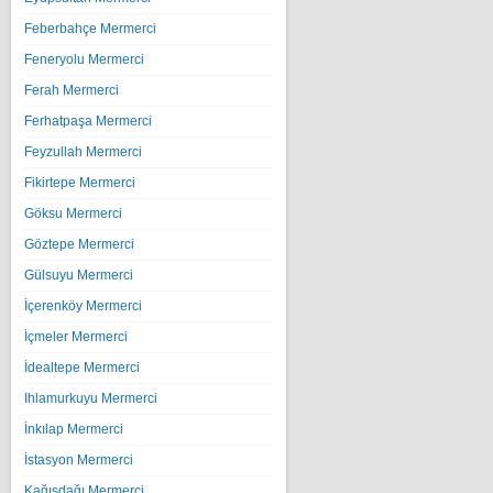
Feberbahçe Mermerci
Feneryolu Mermerci
Ferah Mermerci
Ferhatpaşa Mermerci
Feyzullah Mermerci
Fikirtepe Mermerci
Göksu Mermerci
Göztepe Mermerci
Gülsuyu Mermerci
İçerenköy Mermerci
İçmeler Mermerci
İdealtepe Mermerci
Ihlamurkuyu Mermerci
İnkılap Mermerci
İstasyon Mermerci
Kağışdağı Mermerci