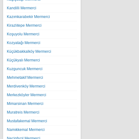
Kandilli Mermerci
Kazımkarabekir Mermerci
Kirazlıtepe Mermerci
Koşuyolu Mermerci
Kozyatağı Mermerci
Küçükbakkalköy Mermerci
Küçükyalı Mermerci
Kuzguncuk Mermerci
Mehmetakif Mermerci
Merdivenköy Mermerci
Merkezköyler Mermerci
Mimarsinan Mermerci
Muratreis Mermerci
Mustafakemal Mermerci
Namıkkemal Mermerci
Necipfazıl Mermerci