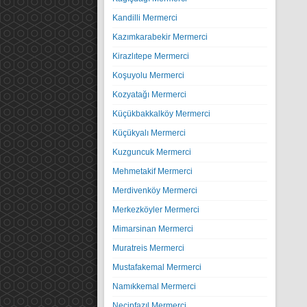
Kandilli Mermerci
Kazımkarabekir Mermerci
Kirazlıtepe Mermerci
Koşuyolu Mermerci
Kozyatağı Mermerci
Küçükbakkalköy Mermerci
Küçükyalı Mermerci
Kuzguncuk Mermerci
Mehmetakif Mermerci
Merdivenköy Mermerci
Merkezköyler Mermerci
Mimarsinan Mermerci
Muratreis Mermerci
Mustafakemal Mermerci
Namıkkemal Mermerci
Necipfazıl Mermerci