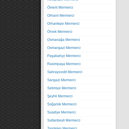
Ömerli Mermerci
Orhanlı Mermerci
Orhantepe Mermerci
Örnek Mermerci
Osmanağa Mermerci
Osmangazi Mermerci
Paşabahçe Mermerci
Rasimpaşa Mermerci
Sahrayıcedit Mermerci
Sarıgazi Mermerci
Selimiye Mermerci
Şeyhli Mermerci
Soğanlık Mermerci
Suadiye Mermerci
Sultanbeyli Mermerci
Taşdelen Mermerci