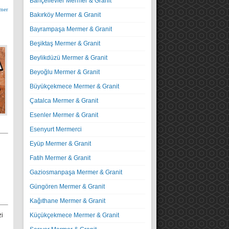
Bahçelievler Mermer & Granit
mer
Bakırköy Mermer & Granit
Bayrampaşa Mermer & Granit
Beşiktaş Mermer & Granit
Beylikdüzü Mermer & Granit
Beyoğlu Mermer & Granit
Büyükçekmece Mermer & Granit
Çatalca Mermer & Granit
Esenler Mermer & Granit
Esenyurt Mermerci
Eyüp Mermer & Granit
Fatih Mermer & Granit
Gaziosmanpaşa Mermer & Granit
Güngören Mermer & Granit
Kağıthane Mermer & Granit
zi
Küçükçekmece Mermer & Granit