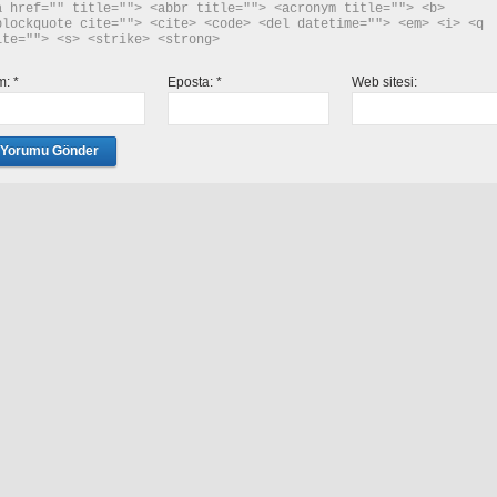
a href="" title=""> <abbr title=""> <acronym title=""> <b> 
blockquote cite=""> <cite> <code> <del datetime=""> <em> <i> <q 
ite=""> <s> <strike> <strong> 
im:
*
Eposta:
*
Web sitesi: