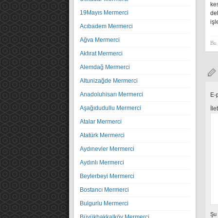
ke
19Mayıs Mermerci
de
iş
Acıbadem Mermerci
Ağva Mermerci
Bu 
Akfırat Mermerci
Alemdağ Mermerci
Altunizağde Mermerci
Anadoluhisarı Mermerci
E-
Aşağıdudullu Mermerci
İle
Atalar Mermerci
Atatürk Mermerci
Aydınevler Mermerci
Aydınlı Mermerci
Beylerbeyi Mermerci
Bostancı Mermerci
Bulgurlu Mermerci
Şu
Büyükbakkalköy Mermerci