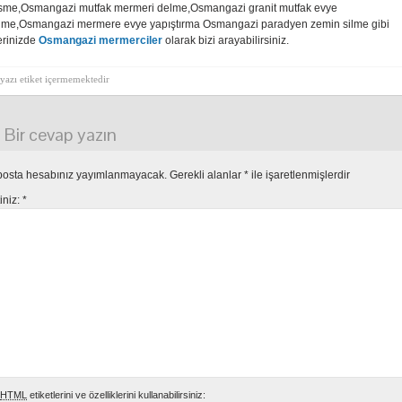
sme,Osmangazi mutfak mermeri delme,Osmangazi granit mutfak evye
lme,Osmangazi mermere evye yapıştırma Osmangazi paradyen zemin silme gibi
lerinizde
Osmangazi mermerciler
olarak bizi arayabilirsiniz.
yazı etiket içermemektedir
Bir cevap yazın
posta hesabınız yayımlanmayacak.
Gerekli alanlar
*
ile işaretlenmişlerdir
tiniz:
*
HTML
etiketlerini ve özelliklerini kullanabilirsiniz: