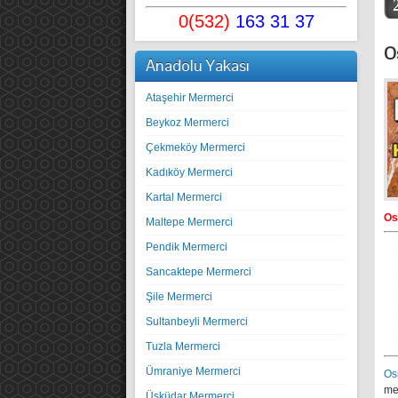
0(532)
163 31 37
O
Anadolu Yakası
Ataşehir Mermerci
Beykoz Mermerci
Çekmeköy Mermerci
Kadıköy Mermerci
Kartal Mermerci
Os
Maltepe Mermerci
Pendik Mermerci
Sancaktepe Mermerci
Şile Mermerci
Sultanbeyli Mermerci
Tuzla Mermerci
Ümraniye Mermerci
Os
me
Üsküdar Mermerci