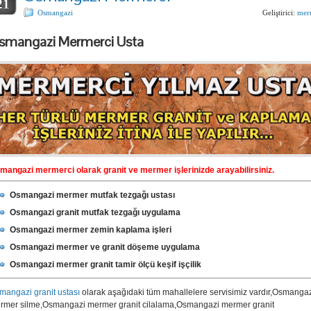
21
Osmangazi
Geliştirici:
mer
smangazi Mermerci Usta
mangazi mermerci olarak granit ve mermer işlerinizde arayabilirsiniz.
Osmangazi mermer mutfak tezgağı ustası
Osmangazi granit mutfak tezgağı uygulama
Osmangazi mermer zemin kaplama işleri
Osmangazi mermer ve granit döşeme uygulama
Osmangazi mermer granit tamir ölçü keşif işçilik
mangazi granit ustası
olarak aşağıdaki tüm mahallelere servisimiz vardır,Osmanga
rmer silme,Osmangazi mermer granit cilalama,Osmangazi mermer granit