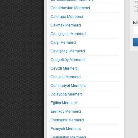
<
<
Caddebostan Mermerci
c
Caferağa Mermerci
İs
Çakmak Mermerci
Çamçeşme Mermerci
Çarşı Mermerci
Çavuşbaşı Mermerci
Çengelköy Mermerci
Cevizli Mermerci
Çubuklu Mermerci
Cumhuriyet Mermerci
Dolayoba Mermerci
Eğitim Mermerci
Erenköy Mermerci
Esenşehir Mermerci
Esenyalı Mermerci
Eyüpsultan Mermerci