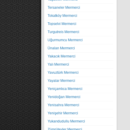
Tersaneler Mermerci
Tokatköy Mermerci
Topselvi Mermerci
Turgutreis Mermerci
Uğurmumcu Mermerci
Ünalan Mermerci
Yakacık Mermerci
Yalı Mermerci
Yavuztürk Mermerci
Yayalar Mermerci
Yeniçamlıca Mermerci
Yenidoğan Mermerci
Yenisahra Mermerci
Yenişehir Mermerci
Yukarıdudullu Mermerci
Zümrütevler Mermerci