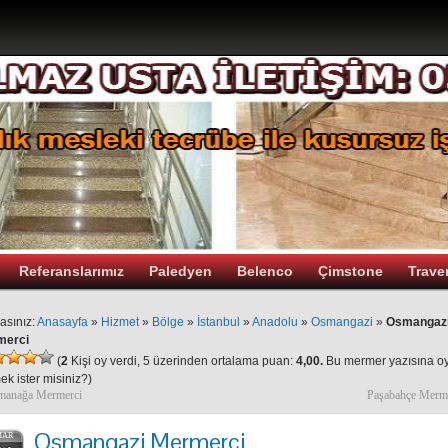
Referanslarımız
Paledyen
Belenco
Çimstone
Trave
asınız:
Anasayfa
»
Hizmet
»
Bölge
»
İstanbul
»
Anadolu
»
Osmangazi
»
Osmangaz
merci
(
2
Kişi oy verdi, 5 üzerinden ortalama puan:
4,00.
Bu mermer yazısına o
ek ister misiniz?
)
manağa Mermerci
Paşabahçe Merm
Osmangazi Mermerci
MAR