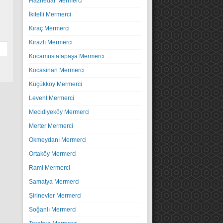
Haznedar Mermerci
İkitelli Mermerci
Kıraç Mermerci
Kirazlı Mermerci
Kocamustafapaşa Mermerci
Kocasinan Mermerci
Küçükköy Mermerci
Levent Mermerci
Mecidiyeköy Mermerci
Merter Mermerci
Okmeydanı Mermerci
Ortaköy Mermerci
Rami Mermerci
Samatya Mermerci
Şirinevler Mermerci
Soğanlı Mermerci