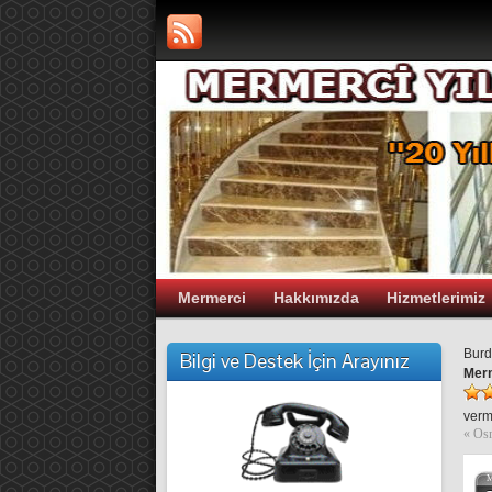
Mermerci
Hakkımızda
Hizmetlerimiz
Burd
Bilgi ve Destek İçin Arayınız
Mer
verm
«
Os