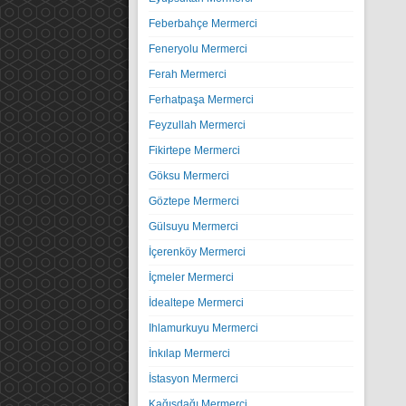
Feberbahçe Mermerci
Feneryolu Mermerci
Ferah Mermerci
Ferhatpaşa Mermerci
Feyzullah Mermerci
Fikirtepe Mermerci
Göksu Mermerci
Göztepe Mermerci
Gülsuyu Mermerci
İçerenköy Mermerci
İçmeler Mermerci
İdealtepe Mermerci
Ihlamurkuyu Mermerci
İnkılap Mermerci
İstasyon Mermerci
Kağışdağı Mermerci