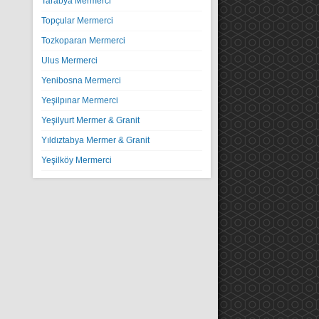
Tarabya Mermerci
Topçular Mermerci
Tozkoparan Mermerci
Ulus Mermerci
Yenibosna Mermerci
Yeşilpınar Mermerci
Yeşilyurt Mermer & Granit
Yıldıztabya Mermer & Granit
Yeşilköy Mermerci