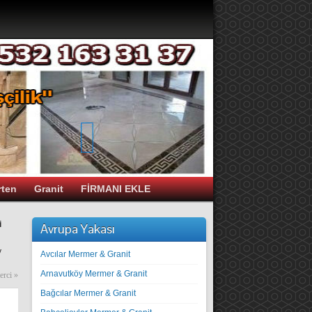
rten
Granit
FİRMANI EKLE
i
Avrupa Yakası
y
Avcılar Mermer & Granit
Arnavutköy Mermer & Granit
erci
»
Bağcılar Mermer & Granit