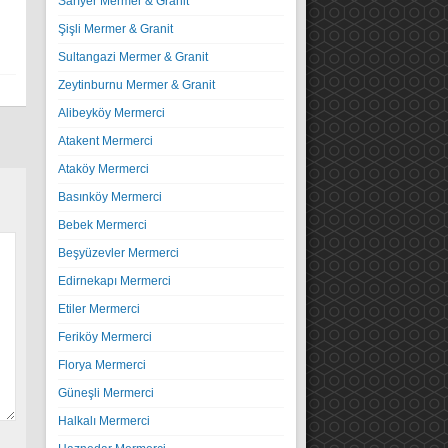
Sarıyer Mermer & Granit
Şişli Mermer & Granit
Sultangazi Mermer & Granit
Zeytinburnu Mermer & Granit
Alibeyköy Mermerci
Atakent Mermerci
Ataköy Mermerci
Basınköy Mermerci
Bebek Mermerci
Beşyüzevler Mermerci
Edirnekapı Mermerci
Etiler Mermerci
Feriköy Mermerci
Florya Mermerci
Güneşli Mermerci
Halkalı Mermerci