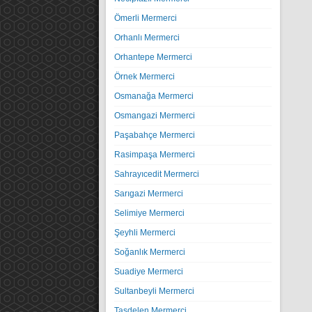
Ömerli Mermerci
Orhanlı Mermerci
Orhantepe Mermerci
Örnek Mermerci
Osmanağa Mermerci
Osmangazi Mermerci
Paşabahçe Mermerci
Rasimpaşa Mermerci
Sahrayıcedit Mermerci
Sarıgazi Mermerci
Selimiye Mermerci
Şeyhli Mermerci
Soğanlık Mermerci
Suadiye Mermerci
Sultanbeyli Mermerci
Taşdelen Mermerci