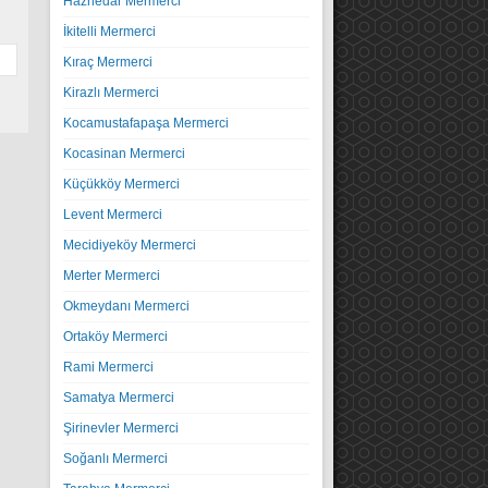
Haznedar Mermerci
İkitelli Mermerci
Kıraç Mermerci
Kirazlı Mermerci
Kocamustafapaşa Mermerci
Kocasinan Mermerci
Küçükköy Mermerci
Levent Mermerci
Mecidiyeköy Mermerci
Merter Mermerci
Okmeydanı Mermerci
Ortaköy Mermerci
Rami Mermerci
Samatya Mermerci
Şirinevler Mermerci
Soğanlı Mermerci