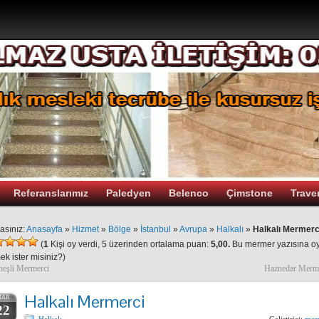
Referanslarımız
Paledyen
Belenco
Çimstone
Trave
asınız:
Anasayfa
»
Hizmet
»
Bölge
»
İstanbul
»
Avrupa
»
Halkalı
»
Halkalı Mermerc
(
1
Kişi oy verdi, 5 üzerinden ortalama puan:
5,00.
Bu mermer yazısına o
ek ister misiniz?
)
eşli Mermerci
Haznedar Merm
Halkalı Mermerci
MAR
22