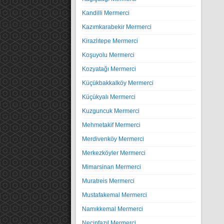
Kandilli Mermerci
Kazımkarabekir Mermerci
Kirazlıtepe Mermerci
Koşuyolu Mermerci
Kozyatağı Mermerci
Küçükbakkalköy Mermerci
Küçükyalı Mermerci
Kuzguncuk Mermerci
Mehmetakif Mermerci
Merdivenköy Mermerci
Merkezköyler Mermerci
Mimarsinan Mermerci
Muratreis Mermerci
Mustafakemal Mermerci
Namıkkemal Mermerci
Necipfazıl Mermerci