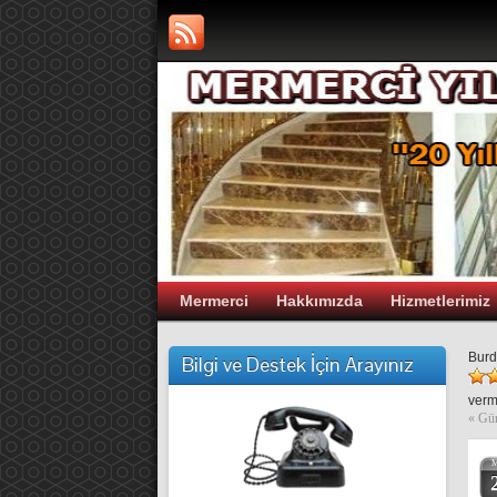
Mermerci
Hakkımızda
Hizmetlerimiz
Burd
Bilgi ve Destek İçin Arayınız
verm
«
Gün