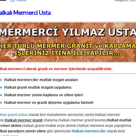
Halkalı
Geliştirici:
mer
alkalı Mermerci Usta
lkalı mermerci olarak granit ve mermer işlerinizde arayabilirsiniz.
Halkalı mermerciler mutfak tezgah ustaları
Halkalı granit mutfak tezgahı uygulama
Halkalı mermer zemin kaplama ve silme işleri
Halkalı mermer ve granit döşeme uygulama hizmeti
kalı granit ustası
olarak tüm mahallelere servisimiz vardır,Halkalı mermer
me,
Halkalı mermer granit
cilalama,Halkalı mermer granit kesme,
Halkalı mutfak
rmeri delme
,Halkalı granit mutfak evye delme,Halkalı mermere evye yapıştırma
lkalı paradyen zemin silme
gibi işlerinizde
Halkalı mermerciler
olarak bize