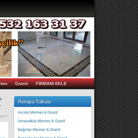
rten
Granit
FİRMANI EKLE
i
Avrupa Yakası
y
Avcılar Mermer & Granit
erci
»
Arnavutköy Mermer & Granit
Bağcılar Mermer & Granit