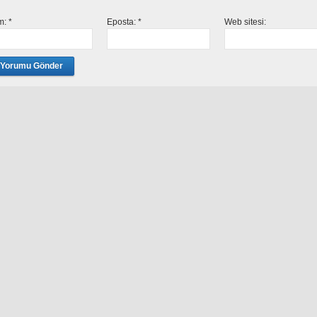
im:
*
Eposta:
*
Web sitesi: