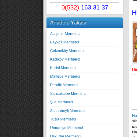
0(532)
163 31 37
H
Anadolu Yakası
Ataşehir Mermerci
Beykoz Mermerci
Çekmeköy Mermerci
Kadıköy Mermerci
Kartal Mermerci
Ha
Maltepe Mermerci
Pendik Mermerci
Sancaktepe Mermerci
Şile Mermerci
Sultanbeyli Mermerci
Hal
Tuzla Mermerci
sil
me
Ümraniye Mermerci
Ha
Üsküdar Mermerci