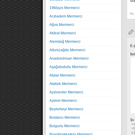
ula
19Mayıs Mermerci
Bu 
Acıbadem Mermerci
Ağva Mermerci
Akfırat Mermerci
Alemdağ Mermerci
E-
Altunizağde Mermerci
İle
Anadoluhisarı Mermerci
Aşağıdudullu Mermerci
Atalar Mermerci
Atatürk Mermerci
Aydınevler Mermerci
Aydınlı Mermerci
Beylerbeyi Mermerci
Bostancı Mermerci
Şu
<
Bulgurlu Mermerci
<
c
Büyükbakkalköy Mermerci