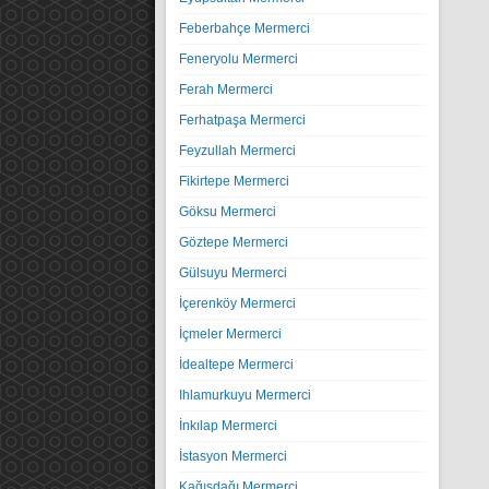
Feberbahçe Mermerci
Feneryolu Mermerci
Ferah Mermerci
Ferhatpaşa Mermerci
Feyzullah Mermerci
Fikirtepe Mermerci
Göksu Mermerci
Göztepe Mermerci
Gülsuyu Mermerci
İçerenköy Mermerci
İçmeler Mermerci
İdealtepe Mermerci
Ihlamurkuyu Mermerci
İnkılap Mermerci
İstasyon Mermerci
Kağışdağı Mermerci