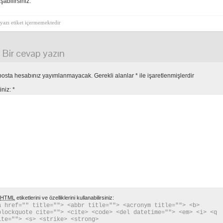
şabilirsiniz.
yazı etiket içermemektedir
Bir cevap yazın
posta hesabınız yayımlanmayacak.
Gerekli alanlar
*
ile işaretlenmişlerdir
tiniz:
*
HTML
etiketlerini ve özelliklerini kullanabilirsiniz:
a href="" title=""> <abbr title=""> <acronym title=""> <b> 
blockquote cite=""> <cite> <code> <del datetime=""> <em> <i> <q 
ite=""> <s> <strike> <strong> 