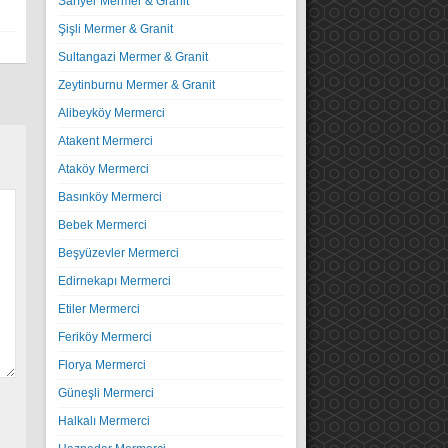
Sarıyer Mermer & Granit
Şişli Mermer & Granit
Sultangazi Mermer & Granit
Zeytinburnu Mermer & Granit
Alibeyköy Mermerci
Atakent Mermerci
Ataköy Mermerci
Basınköy Mermerci
Bebek Mermerci
Beşyüzevler Mermerci
Edirnekapı Mermerci
Etiler Mermerci
Feriköy Mermerci
Florya Mermerci
Güneşli Mermerci
Halkalı Mermerci