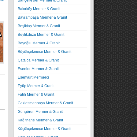
mer
Bahçelievler Mermer & Granit
Bakırköy Mermer & Granit
Bayrampaşa Mermer & Granit
Beşiktaş Mermer & Granit
Beylikdüzü Mermer & Granit
Beyoğlu Mermer & Granit
Büyükçekmece Mermer & Granit
Çatalca Mermer & Granit
Esenler Mermer & Granit
Esenyurt Mermerci
Eyüp Mermer & Granit
Fatih Mermer & Granit
Gaziosmanpaşa Mermer & Granit
Güngören Mermer & Granit
Kağıthane Mermer & Granit
Küçükçekmece Mermer & Granit