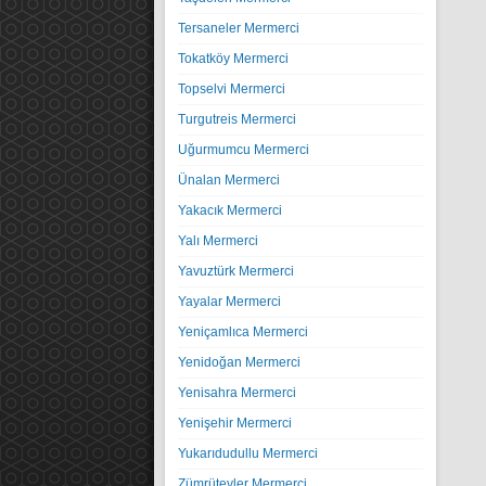
Tersaneler Mermerci
Tokatköy Mermerci
Topselvi Mermerci
Turgutreis Mermerci
Uğurmumcu Mermerci
Ünalan Mermerci
Yakacık Mermerci
Yalı Mermerci
Yavuztürk Mermerci
Yayalar Mermerci
Yeniçamlıca Mermerci
Yenidoğan Mermerci
Yenisahra Mermerci
Yenişehir Mermerci
Yukarıdudullu Mermerci
Zümrütevler Mermerci