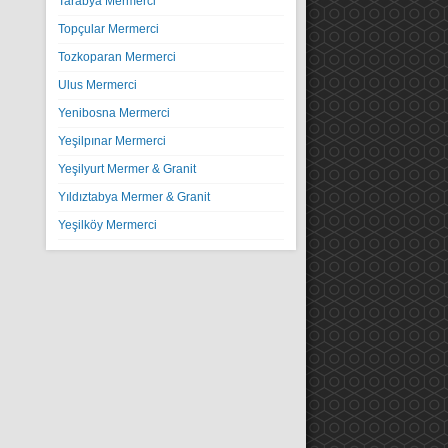
Tarabya Mermerci
Topçular Mermerci
Tozkoparan Mermerci
Ulus Mermerci
Yenibosna Mermerci
Yeşilpınar Mermerci
Yeşilyurt Mermer & Granit
Yıldıztabya Mermer & Granit
Yeşilköy Mermerci