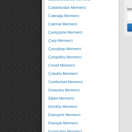
Caddebostan Mermerci
İs
Caferağa Mermerci
Çakmak Mermerci
Çamçeşme Mermerci
Çarşı Mermerci
Çavuşbaşı Mermerci
Çengelköy Mermerci
Cevizli Mermerci
Çubuklu Mermerci
Cumhuriyet Mermerci
Dolayoba Mermerci
Eğitim Mermerci
Erenköy Mermerci
Esenşehir Mermerci
Esenyalı Mermerci
Eyüpsultan Mermerci