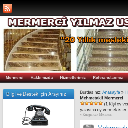
Mermerci
Hakkımızda
Hizmetlerimiz
Referanslarımız
Burdasınız:
Anasayfa
»
H
Bilgi ve Destek İçin Arayınız
Mehmetakif Mermerci
(
1
Kişi oy ve
yazısına oy vermek ister 
«
Kuzguncuk Mermerci
Mehmetaki
MAR