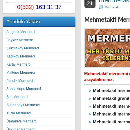
21
0(532)
163 31 37
Mehmetakif
Mehmetakif Merm
Anadolu Yakası
Ataşehir Mermerci
Beykoz Mermerci
Çekmeköy Mermerci
Kadıköy Mermerci
Kartal Mermerci
Maltepe Mermerci
Mehmetakif mermerci o
arayabilirsiniz.
Pendik Mermerci
Sancaktepe Mermerci
Mehmetakif mermer
Şile Mermerci
Mehmetakif granit
Sultanbeyli Mermerci
Mehmetakif mermer
Tuzla Mermerci
Mehmetakif merme
Mehmetakif mermer 
Ümraniye Mermerci
Üsküdar Mermerci