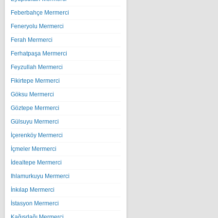
Feberbahçe Mermerci
Feneryolu Mermerci
Ferah Mermerci
Ferhatpaşa Mermerci
Feyzullah Mermerci
Fikirtepe Mermerci
Göksu Mermerci
Göztepe Mermerci
Gülsuyu Mermerci
İçerenköy Mermerci
İçmeler Mermerci
İdealtepe Mermerci
Ihlamurkuyu Mermerci
İnkılap Mermerci
İstasyon Mermerci
Kağışdağı Mermerci