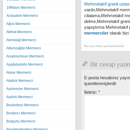
Mehmetakif granit ustas
19Mayıs Mermerci
vardır,Mehmetakif merm
cilalama,Mehmetakif m
Acıbadem Mermerci
delme,Mehmetakif gran
Ağva Mermerci
yapıştırma Mehmetakif p
Akfırat Mermerci
mermerciler
olarak bizi 
Alemdağ Mermerci
Bu yazı etiket içermemektedir
Altunizağde Mermerci
Anadoluhisarı Mermerci
Bir cevap yazı
Aşağıdudullu Mermerci
Atalar Mermerci
E-posta hesabınız yay
Atatürk Mermerci
işaretlenmişlerdir
Aydınevler Mermerci
İletiniz:
*
Aydınlı Mermerci
Beylerbeyi Mermerci
Bostancı Mermerci
Bulgurlu Mermerci
Büyükbakkalköy Mermerci