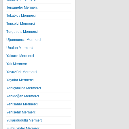
Tersaneler Mermerci
Tokatköy Mermerci
Topselvi Mermerci
Turgutreis Mermerci
Uğurmumcu Mermerci
Ünalan Mermerci
Yakacık Mermerci
Yalı Mermerci
Yavuztürk Mermerci
Yayalar Mermerci
Yeniçamlıca Mermerci
Yenidoğan Mermerci
Yenisahra Mermerci
Yenişehir Mermerci
Yukarıdudullu Mermerci
Zümrütevler Mermerci