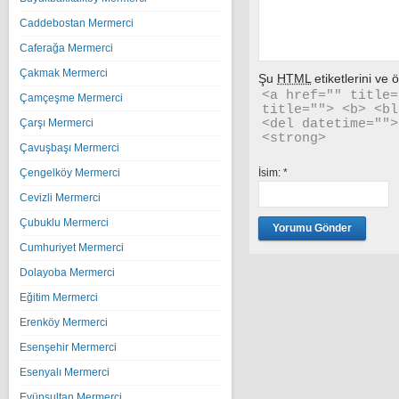
Caddebostan Mermerci
Caferağa Mermerci
Çakmak Mermerci
Şu
HTML
etiketlerini ve öz
<a href="" title=
Çamçeşme Mermerci
title=""> <b> <bl
<del datetime="">
Çarşı Mermerci
<strong> 
Çavuşbaşı Mermerci
İsim:
*
Çengelköy Mermerci
Cevizli Mermerci
Çubuklu Mermerci
Cumhuriyet Mermerci
Dolayoba Mermerci
Eğitim Mermerci
Erenköy Mermerci
Esenşehir Mermerci
Esenyalı Mermerci
Eyüpsultan Mermerci