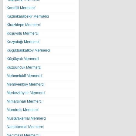
Kandilli Mermerci
Kazımkarabekir Mermerci
Kirazlıtepe Mermerci
Koşuyolu Mermerci
Kozyatağı Mermerci
Küçükbakkalköy Mermerci
Küçükyalı Mermerci
Kuzguncuk Mermerci
Mehmetakif Mermerci
Merdivenköy Mermerci
Merkezköyler Mermerci
Mimarsinan Mermerci
Muratreis Mermerci
Mustafakemal Mermerci
Namıkkemal Mermerci
Necipfazıl Mermerci