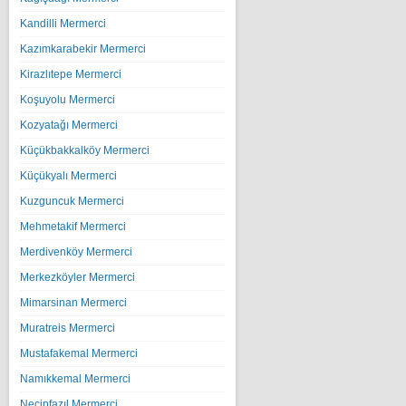
Kandilli Mermerci
Kazımkarabekir Mermerci
Kirazlıtepe Mermerci
Koşuyolu Mermerci
Kozyatağı Mermerci
Küçükbakkalköy Mermerci
Küçükyalı Mermerci
Kuzguncuk Mermerci
Mehmetakif Mermerci
Merdivenköy Mermerci
Merkezköyler Mermerci
Mimarsinan Mermerci
Muratreis Mermerci
Mustafakemal Mermerci
Namıkkemal Mermerci
Necipfazıl Mermerci