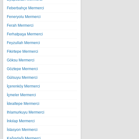
Feberbahçe Mermerci
Feneryolu Mermerci
Ferah Mermerci
Ferhatpaşa Mermerci
Feyzullah Mermerci
Fikirtepe Mermerci
Göksu Mermerci
Göztepe Mermerci
Gülsuyu Mermerci
İçerenköy Mermerci
İçmeler Mermerci
İdealtepe Mermerci
Ihlamurkuyu Mermerci
İnkılap Mermerci
İstasyon Mermerci
Kağışdağı Mermerci