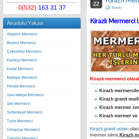
22
0(532)
163 31 37
Kirazlı
Kirazlı Mermerci 
Anadolu Yakası
Ataşehir Mermerci
Beykoz Mermerci
Çekmeköy Mermerci
Kadıköy Mermerci
Kartal Mermerci
Maltepe Mermerci
Kirazlı mermerci olarak
Pendik Mermerci
Kirazlı mermercile
Sancaktepe Mermerci
Kirazlı granit mut
Şile Mermerci
Kirazlı mermer zem
Sultanbeyli Mermerci
Kirazlı mermer ve
Tuzla Mermerci
Kirazlı granit ustası
olara
Ümraniye Mermerci
mermer silme,
Kirazlı 
Üsküdar Mermerci