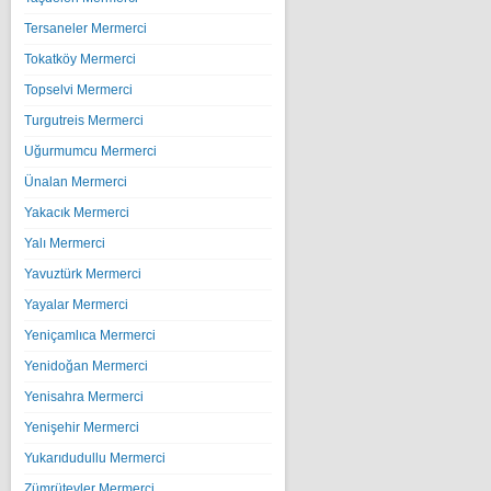
Tersaneler Mermerci
Tokatköy Mermerci
Topselvi Mermerci
Turgutreis Mermerci
Uğurmumcu Mermerci
Ünalan Mermerci
Yakacık Mermerci
Yalı Mermerci
Yavuztürk Mermerci
Yayalar Mermerci
Yeniçamlıca Mermerci
Yenidoğan Mermerci
Yenisahra Mermerci
Yenişehir Mermerci
Yukarıdudullu Mermerci
Zümrütevler Mermerci