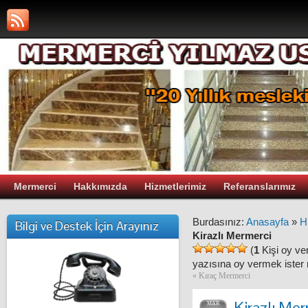
Mermerci
Hakkımızda
Hizmetlerimiz
Referanslarımız
Burdasınız:
Anasayfa
»
H
Bilgi ve Destek İçin Arayınız
Kirazlı Mermerci
(
1
Kişi oy ve
yazısına oy vermek ister 
«
Kıraç Mermerci
Kirazlı Me
MAR