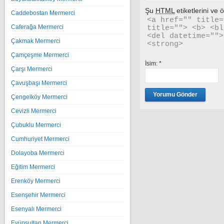
Şu
HTML
etiketlerini ve öz
Caddebostan Mermerci
<a href="" title=
Caferağa Mermerci
title=""> <b> <bl
<del datetime="">
Çakmak Mermerci
<strong> 
Çamçeşme Mermerci
İsim:
*
Çarşı Mermerci
Çavuşbaşı Mermerci
Çengelköy Mermerci
Cevizli Mermerci
Çubuklu Mermerci
Cumhuriyet Mermerci
Dolayoba Mermerci
Eğitim Mermerci
Erenköy Mermerci
Esenşehir Mermerci
Esenyalı Mermerci
Eyüpsultan Mermerci