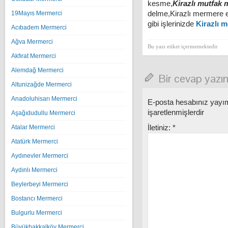
kesme,
Kirazlı mutfak
delme,Kirazlı mermere 
19Mayıs Mermerci
gibi işlerinizde
Kirazlı m
Acıbadem Mermerci
Ağva Mermerci
Bu yazı etiket içermemektedir
Akfırat Mermerci
Alemdağ Mermerci
Bir cevap yazı
Altunizağde Mermerci
Anadoluhisarı Mermerci
E-posta hesabınız yay
işaretlenmişlerdir
Aşağıdudullu Mermerci
İletiniz:
*
Atalar Mermerci
Atatürk Mermerci
Aydınevler Mermerci
Aydınlı Mermerci
Beylerbeyi Mermerci
Bostancı Mermerci
Bulgurlu Mermerci
Büyükbakkalköy Mermerci